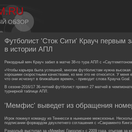
M.RU
ЫЙ ОБЗОР
Футболист 'Сток Сити' Крауч первым 
в истории АПЛ
Рекордный мяч Крауч забил в матче 38-го тура АПЛ с «Саутгемптоном»
«Чтобы карьера была успешной, многим футболистам нужна высокая с
хорошими скоростными качествами, ко мне это не относится. У меня 
что они исчезнут в ближайшее время», - приводит слова Крауча Goal.
В сезоне-2016/17 36-летний футболист провел 27 матчей в чемпионате
турнирной таблице АПЛ.
'Мемфис' выведет из обращения номе
Игрок покинул команду из Теннесси в нынешнее межсезонье. Несколь
подписании форвардом двухлетнего соглашения с «Сакраменто Кингз
Рэндольф выступал за «Мемфис Гриззлис» с 2009 года, отыграв за к