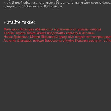
игру. В плей-офф на счету игрока 62 матча. В минувшем сезоне форва
среднем по 14,1 очка и по 8,2 подбора.
Читайте также:
Фалькао и Коэнтрау обвиняются в уклонении от уплаты налогов
Хавбек Терека Торже может продолжить карьеру в Испании
Новак Джокович: Марии Шараповой предстоит непростое возвращени
Атлетик благодаря победе Барселоны в Кубке Испании выступит в Ли