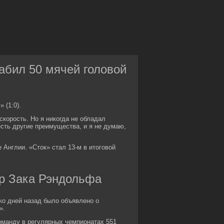
забил 50 мячей головой
 (1:0).
корость. Но я никогда не обладал
есть другие преимущества, и я не думаю,
 Англии. «Сток» стал 13-м в итоговой
р Зака Рэндольфа
ко дней назад было объявлено о
».
оманду в регулярных чемпионатах 551