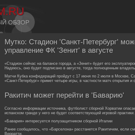
M.RU
ЫЙ ОБЗОР
Мутко: Стадион 'Санкт-Петербург' мож
управление ФК 'Зенит' в августе
«Стадион сейчас на балансе города, а «Зенит» будет его эксплуатиро
Надеюсь, оно будет подписано в августе, тогда полноценным владельц
Матчи Кубка конфедераций пройдут с 17 июня по 2 июля в Москве, Са
«Санкт-Петербург» примет четыре игры, в частности матч открытия и 
Ракитич может перейти в 'Баварию'
Согласно информации источника, футболист сборной Хорватии опасает
испанском гранде у него не будет соответствующей игровой практики.
«Бавария» интересуется полузащитником сборной Италии
Ранее сообщалось, что «Барселона» расстанется Ракитичем, если с
Верратти.