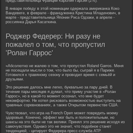
представительница Франции Каролин Гарсия (2%).
В январе победу в этой номинации одержала американка Коко
Вандевеге, в феврале - француженка Кристина Младенович, в
марте - представительница Японии Риса Одзаки, в апреле -
россиянка Дарья Касаткина.
Роджер Федерер: Ни разу не
пожалел о том, что пропустил
'Ролан Гаррос'
«Абсолютно не жалею о том, что пропустил Roland Garros. Меня
не посещали мысли о том, что было бы, сыграй я в Париже.
Готовился к травяному сезону и проводил время с семьёй и
друзьями.
Это решение далось мне легко, буквально за пару дней. В
течение пары месяцев я думал, что приму участие в «Ролан
Гаррос», но в какой-то момент осознал, что мне будет
некомфортно. Не хотел рисковать возможностью выступить на
травяных соревнованиях, а также Открытом первенстве США.
Чувствовал, что игра на French Open может повредить моему
здоровью. Конечно, эффект мог быть и положительным, но
шансы на это были не так велики. Принял это решение исходя из
самочувствия. Однако это не значит, что подобное станет
тенденцией, - цитирует Федерера пресс-служба АТР.