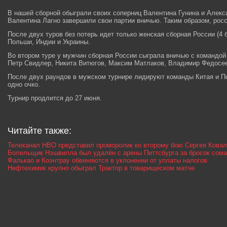
В нашей сборной обыграли своих соперниц Валентина Гунина и Алекс
Валентина Лагно завершили свои партии вничью. Таким образом, росс
После двух туров без потерь идет только женская сборная России (4 
Польши, Индии и Украины.
Во втором туре у мужчин сборная России сыграла вничью с командой 
Петр Свидлер, Никита Витюгов, Максим Матлаков, Владимир Федосее
После двух раундов в мужском турнире лидируют команды Китая и Пол
одно очко.
Турнир продлится до 27 июня.
Читайте также:
Телеканал HBO представил проморолик ко второму бою Сергея Ковал
Болельщик Нэшвилла был удалён с арены Питтсбурга за бросок сома
Фалькао и Коэнтрау обвиняются в уклонении от уплаты налогов
Нефтехимик крупно обыграл Трактор в товарищеском матче