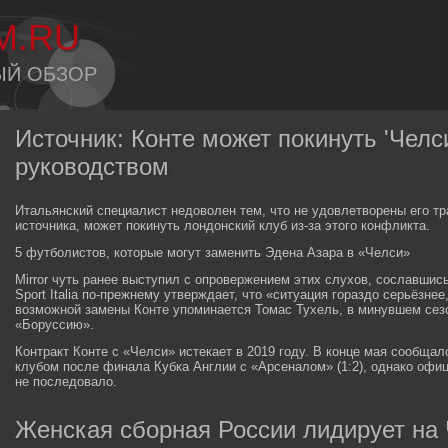
M.RU
ЫЙ ОБЗОР
Источник: Конте может покинуть 'Челси
руководством
Итальянский специалист недоволен тем, что не удовлетворены его т
источника, может покинуть лондонский клуб из-за этого конфликта.
5 футболистов, которые могут заменить Эдена Азара в «Челси»
Mirror чуть ранее выступил с опровержением этих слухов, сославшис
Sport Italia по-прежнему утверждает, что «ситуация гораздо серьёзне
возможной замены Конте упоминается Томас Тухель, в минувшем се
«Боруссию».
Контракт Конте с «Челси» истекает в 2019 году. В конце мая сообщал
клубом после финала Кубка Англии с «Арсеналом» (1:2), однако офиц
не последовало.
Женская сборная России лидирует на