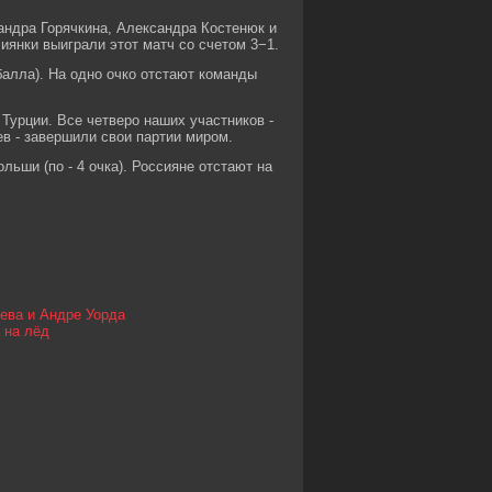
андра Горячкина, Александра Костенюк и
иянки выиграли этот матч со счетом 3−1.
балла). На одно очко отстают команды
Турции. Все четверо наших участников -
в - завершили свои партии миром.
ьши (по - 4 очка). Россияне отстают на
ева и Андре Уорда
 на лёд