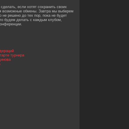
 сделать, если хотят сохранить своих
ем возможные обмены. Завтра мы выберем
 не решено до тех пор, пока не будет
то будем делать с каждым клубом,
конференции.
едераций
тарте турнира
динова
о