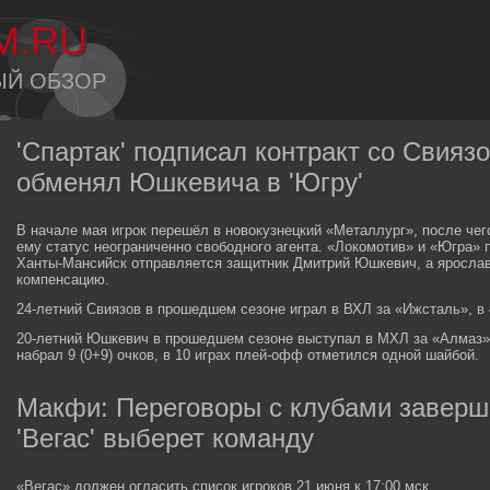
M.RU
ЫЙ ОБЗОР
'Спартак' подписал контракт со Свияз
обменял Юшкевича в 'Югру'
В начале мая игрок перешёл в новокузнецкий «Металлург», после че
ему статус неограниченно свободного агента. «Локомотив» и «Югра» п
Ханты-Мансийск отправляется защитник Дмитрий Юшкевич, а яросла
компенсацию.
24-летний Свиязов в прошедшем сезоне играл в ВХЛ за «Ижсталь», в 4
20-летний Юшкевич в прошедшем сезоне выступал в МХЛ за «Алмаз».
набрал 9 (0+9) очков, в 10 играх плей-офф отметился одной шайбой.
Макфи: Переговоры с клубами заверша
'Вегас' выберет команду
«Вегас» должен огласить список игроков 21 июня к 17:00 мск.