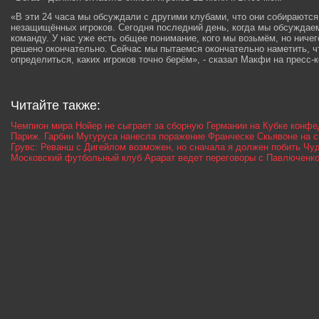
«В эти 24 часа мы обсуждали с другими клубами, что они собираются
незащищённых игроков. Сегодня последний день, когда мы обсужда
команду. У нас уже есть общее понимание, кого мы возьмём, но ничего
решено окончательно. Сейчас мы пытаемся окончательно наметить, ч
определиться, каких игроков точно берём», - сказал Макфи на пресс-
Читайте также:
Чемпион мира Нойер не сыграет за сборную Германии на Кубке конф
Париж. Гарбин Мугуруса нанесла поражение Франческе Скьявоне на с
Грувс: Реванш с Дигейлом возможен, но сначала я должен побить Чу
Московский футбольный клуб Арарат ведет переговоры с Павлюченк