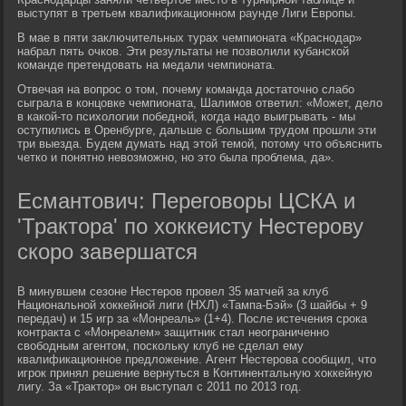
выступят в третьем квалификационном раунде Лиги Европы.
В мае в пяти заключительных турах чемпионата «Краснодар»
набрал пять очков. Эти результаты не позволили кубанской
команде претендовать на медали чемпионата.
Отвечая на вопрос о том, почему команда достаточно слабо
сыграла в концовке чемпионата, Шалимов ответил: «Может, дело
в какой-то психологии победной, когда надо выигрывать - мы
оступились в Оренбурге, дальше с большим трудом прошли эти
три выезда. Будем думать над этой темой, потому что объяснить
четко и понятно невозможно, но это была проблема, да».
Есмантович: Переговоры ЦСКА и
'Трактора' по хоккеисту Нестерову
скоро завершатся
В минувшем сезоне Нестеров провел 35 матчей за клуб
Национальной хоккейной лиги (НХЛ) «Тампа-Бэй» (3 шайбы + 9
передач) и 15 игр за «Монреаль» (1+4). После истечения срока
контракта с «Монреалем» защитник стал неограниченно
свободным агентом, поскольку клуб не сделал ему
квалификационное предложение. Агент Нестерова сообщил, что
игрок принял решение вернуться в Континентальную хоккейную
лигу. За «Трактор» он выступал с 2011 по 2013 год.