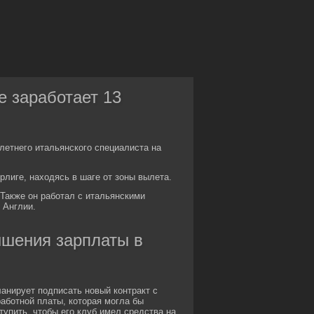
е заработает 13
летнего итальянского специалиста на
рлиге, находясь в шаге от зоны вылета.
 Также он работал с итальянскими
 Англии.
ышения зарплаты в
ланирует подписать новый контракт с
работной платы, которая могла бы
упить, чтобы его клуб имел средства на