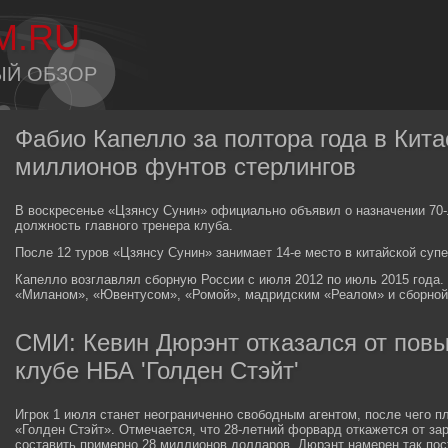
M.RU
ЫЙ ОБЗОР
Фабио Капелло за полтора года в Кита
миллионов фунтов стерлингов
В воскресенье «Цзянсу Сунин» официально объявил о назначении 70-
должность главного тренера клуба.
После 12 туров «Цзянсу Сунин» занимает 14-е место в китайской супе
Капелло возглавлял сборную России с июля 2012 по июль 2015 года.
«Миланом», «Ювентусом», «Ромой», мадридским «Реалом» и сборной
СМИ: Кевин Дюрэнт отказался от пов
клубе НБА 'Голден Стэйт'
Игрок 1 июля станет неограниченно свободным агентом, после чего п
«Голден Стэйт». Отмечается, что 28-летний форвард откажется от за
составить примерно 28 миллионов долларов. Дюрэнт намерен так пост