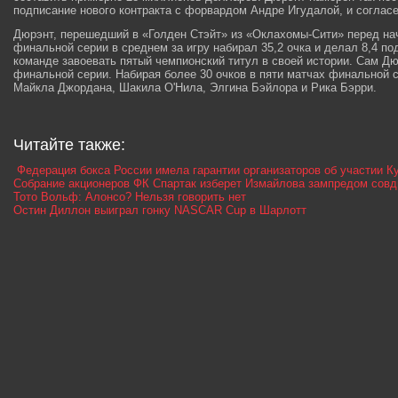
подписание нового контракта с форвардом Андре Игудалой, и соглас
Дюрэнт, перешедший в «Голден Стэйт» из «Оклахомы-Сити» перед нач
финальной серии в среднем за игру набирал 35,2 очка и делал 8,4 по
команде завоевать пятый чемпионский титул в своей истории. Сам Д
финальной серии. Набирая более 30 очков в пяти матчах финальной 
Майкла Джордана, Шакила О'Нила, Элгина Бэйлора и Рика Бэрри.
Читайте также:
Федерация бокса России имела гарантии организаторов об участии 
Собрание акционеров ФК Спартак изберет Измайлова зампредом совд
Тото Вольф: Алонсо? Нельзя говорить нет
Остин Диллон выиграл гонку NASCAR Cup в Шарлотт