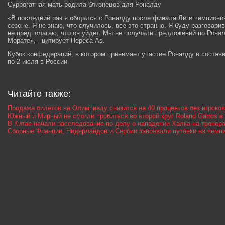
Суррогатная мать родила близнецов для Роналду
«В последний раз я общался с Роналду после финала Лиги чемпион
сезоне. Я не знаю, что случилось, все это странно. Я буду разговар
не предполагаю, что он уйдет. Мы не получали предложений по Рона
Морате», - цитирует Переса As.
Кубок конфедераций, в котором принимает участие Роналду в составе
по 2 июля в России.
Читайте также:
Продажа билетов на Олимпиаду снизится на 40 процентов без игроко
Южный и Мирный не смогли пробиться во второй круг Roland Garros в
В Китае начали расследование по делу о нападении Халка на тренер
Сборные Франции, Нидерландов и Сербии завоевали путёвки на чемпи