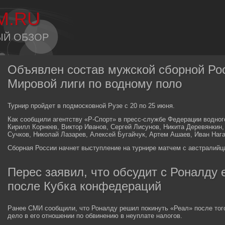
M.RU
ЫЙ ОБЗОР
Объявлен состав мужской сборной Ро
Мировой лиги по водному поло
Турнир пройдет в подмосковной Рузе с 20 по 25 июня.
Как сообщили агентству «Р-Спорт» в пресс-службе Федерации водног
Кирилл Корнеев, Виктор Иванов, Сергей Лисунов, Никита Деревянкин
Сучков, Николай Лазарев, Алексей Бугайчук, Артем Ашаев, Иван Наг
Сборная России начнет выступление на турнире матчем с австралийц
Перес заявил, что обсудит с Роналду е
после Кубка конфедераций
Ранее СМИ сообщили, что Роналду решил покинуть «Реал» после того
дело в его отношении по обвинению в неуплате налогов.