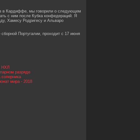
ов в Кардиффе, мы говорили о следующем
ивать с ним после Кубка конфедераций. Я
лду, Хамесу Родригесу и Альваро
 сборной Португалии, проходит с 17 июня
в НХЛ
 парном разряде
а соперника
онат мира - 2018