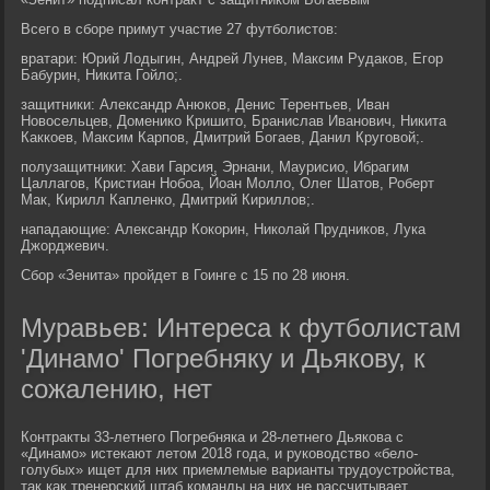
Всего в сборе примут участие 27 футболистов:
вратари: Юрий Лодыгин, Андрей Лунев, Максим Рудаков, Егор
Бабурин, Никита Гойло;.
защитники: Александр Анюков, Денис Терентьев, Иван
Новосельцев, Доменико Кришито, Бранислав Иванович, Никита
Каккоев, Максим Карпов, Дмитрий Богаев, Данил Круговой;.
полузащитники: Хави Гарсия, Эрнани, Маурисио, Ибрагим
Цаллагов, Кристиан Нобоа, Йоан Молло, Олег Шатов, Роберт
Мак, Кирилл Капленко, Дмитрий Кириллов;.
нападающие: Александр Кокорин, Николай Прудников, Лука
Джорджевич.
Сбор «Зенита» пройдет в Гоинге с 15 по 28 июня.
Муравьев: Интереса к футболистам
'Динамо' Погребняку и Дьякову, к
сожалению, нет
Контракты 33-летнего Погребняка и 28-летнего Дьякова с
«Динамо» истекают летом 2018 года, и руководство «бело-
голубых» ищет для них приемлемые варианты трудоустройства,
так как тренерский штаб команды на них не рассчитывает.