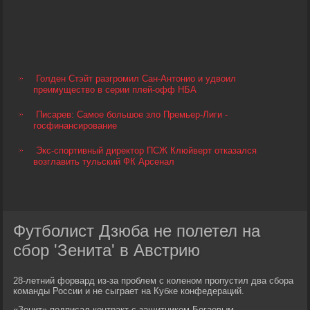
Голден Стэйт разгромил Сан-Антонио и удвоил
преимущество в серии плей-офф НБА
Писарев: Самое большое зло Премьер-Лиги -
госфинансирование
Экс-спортивный директор ПСЖ Клюйверт отказался
возглавить тульский ФК Арсенал
Футболист Дзюба не полетел на
сбор 'Зенита' в Австрию
28-летний форвард из-за проблем с коленом пропустил два сбора
команды России и не сыграет на Кубке конфедераций.
«Зенит» подписал контракт с защитником Богаевым