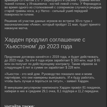
армейцев со счетом 2:0. У Березуцкого и Васина - травмы мягких
тканей голени, у Игнашевича - костей левой стопы. У Фернандеса
во время одного из столкновений с соперником случился рецидив
старой травмы носа, а у Натхо - сильный ушиб передней
поверхности голени.
Решение об участии данных игроков во встрече 30-го тура с
махачкалинским «Анжи», который пройдет 21 мая, будет принято
накануне матча.
Харден продлил соглашение с
'Хьюстоном' до 2023 года
Продление договора начнётся с 2019 года, и будет действовать
до 2023 года. За эти 4 года игрок заработает $ 163 млн, ещё $ 65
млн он получит по действующему контракту. Таким образом за
следующие 6 лет в сумме он заработает $ 228 млн.
«Хьюстон - это мой дом. Руководство показало мне и моим
партнёрам, что они намерены выигрывать. И я буду работать,
чтобы быть лучше и бороться за титул», - заявил Харден.
В минувшем регулярном чемпионате Харден провёл 81 поединок,
набирая в них в среднем 29,1 очка, 8,1 подбора и 11,2 передачи.
Читайте также: