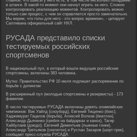
главное, что шансы у него есть, в том числе несколько попаданий
в штанги. В какой-то момент они начнут играть за него. Сложно
контролировать реализацию моментов. Контролировать можно
только сам процесс, с чем он справляется просто замечательно.
Мы верим, что голы для него - это вопрос времени», - цитирует
Салливана официальный сайт НХЛ.
РУСАДА представило списки
тестируемых российских
спортсменов
В национальный пул, в который вошли ведущие российские
спортсмены, включены 383 человека.
Мутко: Правительство РФ 10 июля подпишет распоряжение по
борьбе с допингом
В расширенный пул (молодые спортсмены и резервисты) - 173
фамилии.
В число тестируемых РУСАДА включены девять олимпийских
чемпионов: Вик Уайлд (сноуборд), Евгений Тищенко (бокс),
Хаджимурат Гацалов (борьба), Алексей Волков (биатлон),
Александр Дьяченко (гребля на байдарках и каноэ), Тагир
Хайбулаев (дзюдо), Евгений Дементьев (лыжные гонки),
Александр Третьяков (скелетон) и Руслан Захаров (шорт-трек),
сообщает пресс-служба РУСАДА.