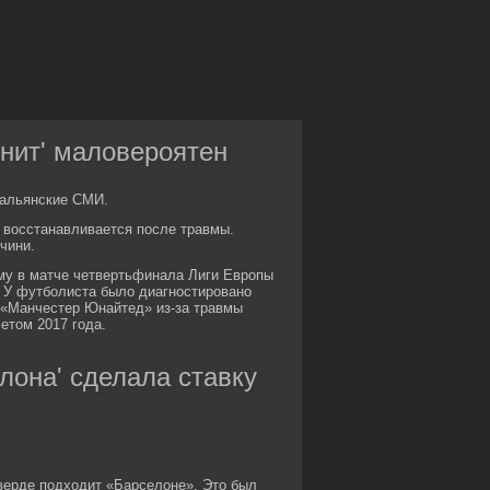
нит' маловероятен
тальянские СМИ.
с восстанавливается после травмы.
чини.
му в матче четвертьфинала Лиги Европы
. У футболиста было диагностировано
 «Манчестер Юнайтед» из-за травмы
етом 2017 года.
лона' сделала ставку
ьверде подходит «Барселоне». Это был