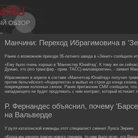
M.RU
ЫЙ ОБЗОР
Манчини: Переход Ибрагимовича в 'Зе
Ранее о возможном приходе 35-летнего шведа в «Зенит» сообщили и
«Ему было очень хорошо в 'Манчестер Юнайтед'. К тому же он сейча
Думаю, это (его трансфер - прим. ТАСС) маловероятен», - заявил Ман
Ибрагимович в апреле в составе «Манчетсер Юнайтед» получил трав
против бельгийского «Андерлехта» и выбыл из строя до конца сезона
повреждение коленных связок. Ранее британские СМИ сообщали, что
нападающего не будет продлевать с ним контракт, который истекает л
Р. Фернандес объяснил, почему 'Барсе
на Вальверде
У руля каталонской команды этот специалист сменил Луиса Энрике.
«Когда мы начали поиски нового тренера, то нам было ясно, что Вал