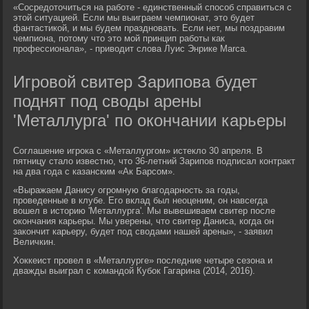
«Сосредоточиться на работе - единственный способ справиться с
этой ситуацией. Если мы выиграем чемпионат, это будет
фантастикой, и мы будем праздновать. Если нет, мы поздравим
чемпиона, потому что это мой принцип работы как
профессионала», - приводит слова Луис Энрике Marca.
Игровой свитер Зарипова будет
поднят под своды арены
'Металлурга' по окончании карьеры
Соглашение игрока с «Металлургом» истекло 30 апреля. В
пятницу стало известно, что 36-летний Зарипов подписал контракт
на два года с казанским «Ак Барсом».
«Выражаем Данису огромную благодарность за годы,
проведенные в клубе. Его вклад был неоценим, он навсегда
вошел в историю 'Металлурга'. Мы вывешиваем свитер после
окончания карьеры. Мы уверены, что свитер Даниса, когда он
закончит карьеру, будет под сводами нашей арены», - заявил
Величкин.
Хоккеист провел в «Металлурге» последние четыре сезона и
дважды выиграл с командой Кубок Гагарина (2014, 2016).