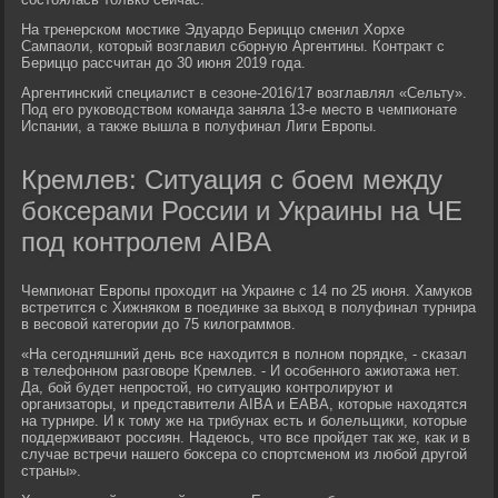
На тренерском мостике Эдуардо Бериццо сменил Хорхе
Сампаоли, который возглавил сборную Аргентины. Контракт с
Бериццо рассчитан до 30 июня 2019 года.
Аргентинский специалист в сезоне-2016/17 возглавлял «Сельту».
Под его руководством команда заняла 13-е место в чемпионате
Испании, а также вышла в полуфинал Лиги Европы.
Кремлев: Ситуация с боем между
боксерами России и Украины на ЧЕ
под контролем AIBA
Чемпионат Европы проходит на Украине с 14 по 25 июня. Хамуков
встретится с Хижняком в поединке за выход в полуфинал турнира
в весовой категории до 75 килограммов.
«На сегодняшний день все находится в полном порядке, - сказал
в телефонном разговоре Кремлев. - И особенного ажиотажа нет.
Да, бой будет непростой, но ситуацию контролируют и
организаторы, и представители AIBA и EABA, которые находятся
на турнире. И к тому же на трибунах есть и болельщики, которые
поддерживают россиян. Надеюсь, что все пройдет так же, как и в
случае встречи нашего боксера со спортсменом из любой другой
страны».