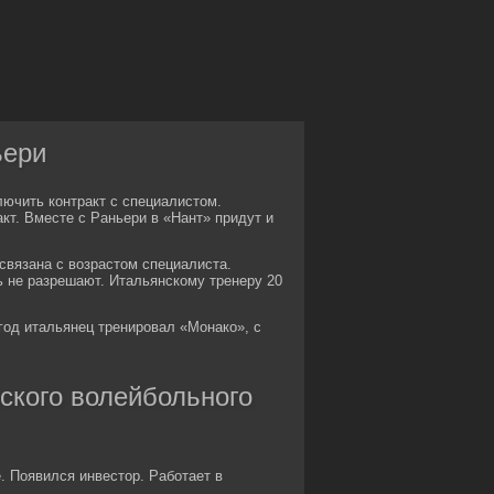
ьери
ючить контракт с специалистом.
кт. Вместе с Раньери в «Нант» придут и
связана с возрастом специалиста.
ь не разрешают. Итальянскому тренеру 20
год итальянец тренировал «Монако», с
рского волейбольного
 Появился инвестор. Работает в