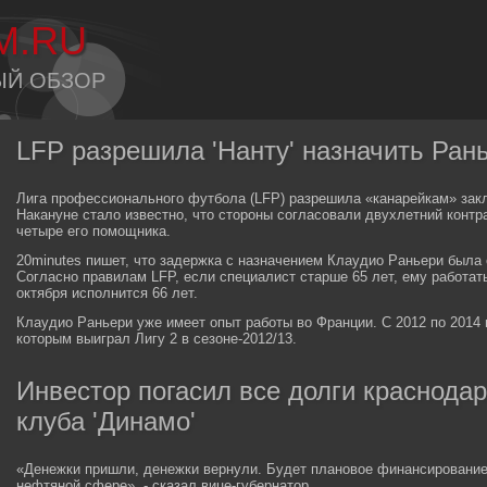
M.RU
ЫЙ ОБЗОР
LFP разрешила 'Нанту' назначить Ран
Лига профессионального футбола (LFP) разрешила «канарейкам» закл
Накануне стало известно, что стороны согласовали двухлетний контра
четыре его помощника.
20minutes пишет, что задержка с назначением Клаудио Раньери была 
Согласно правилам LFP, если специалист старше 65 лет, ему работат
октября исполнится 66 лет.
Клаудио Раньери уже имеет опыт работы во Франции. С 2012 по 2014 
которым выиграл Лигу 2 в сезоне-2012/13.
Инвестор погасил все долги краснода
клуба 'Динамо'
«Денежки пришли, денежки вернули. Будет плановое финансирование.
нефтяной сфере», - сказал вице-губернатор.