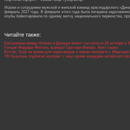
Игроки и сотрудники мужской и женской команд краснодарского «Дин
февраль 2017 года. В феврале этого года была погашена задолженно
клубы бойкотировали по одному матчу национального первенства, про
Читайте также:
Бой-реванш между Кличко и Джошуа может состояться 28 октября в
Гонщик Феррари Феттель выиграл Гран-при Монако, Квят сошел
Боттас: Ещё не время для переговоров о новом контракте с Мерседе
ХК Куньлунь подписал контракт с еще одним канадцем китайского п