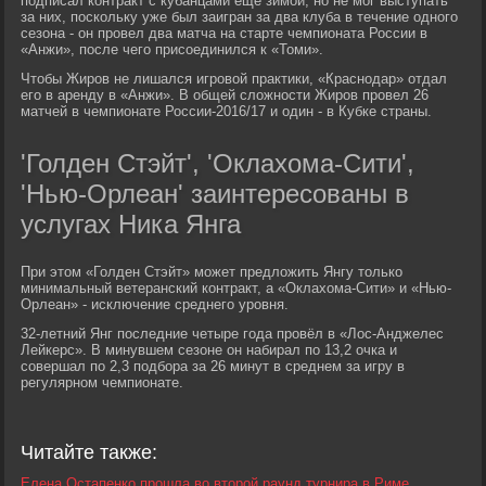
подписал контракт с кубанцами еще зимой, но не мог выступать
за них, поскольку уже был заигран за два клуба в течение одного
сезона - он провел два матча на старте чемпионата России в
«Анжи», после чего присоединился к «Томи».
Чтобы Жиров не лишался игровой практики, «Краснодар» отдал
его в аренду в «Анжи». В общей сложности Жиров провел 26
матчей в чемпионате России-2016/17 и один - в Кубке страны.
'Голден Стэйт', 'Оклахома-Сити',
'Нью-Орлеан' заинтересованы в
услугах Ника Янга
При этом «Голден Стэйт» может предложить Янгу только
минимальный ветеранский контракт, а «Оклахома-Сити» и «Нью-
Орлеан» - исключение среднего уровня.
32-летний Янг последние четыре года провёл в «Лос-Анджелес
Лейкерс». В минувшем сезоне он набирал по 13,2 очка и
совершал по 2,3 подбора за 26 минут в среднем за игру в
регулярном чемпионате.
Читайте также:
Елена Остапенко прошла во второй раунд турнира в Риме