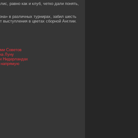
лис, равно как и клуб, четко дали понять,
она» в различных турнирах, забил шесть
т выступления в цветах сборной Англии.
ями Советов
на Луну
 и Нидерландах
п напрямую