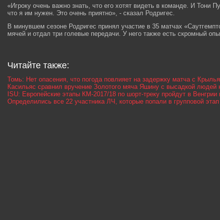
«Игроку очень важно знать, что его хотят видеть в команде. И Тони Пу
что я им нужен. Это очень приятно», - сказал Родригес.
В минувшем сезоне Родригес принял участие в 35 матчах «Саутгемпт
мячей и отдал три голевые передачи. У него также есть скромный опы
Читайте также:
Томь: Нет опасения, что погода повлияет на задержку матча с Крыль
Касильяс сравнил вручение Золотого мяча Яшину с высадкой людей 
ISU: Европейские этапы КМ-2017/18 по шорт-треку пройдут в Венгрии
Определились все 22 участника ЛЧ, которые попали в групповой эта