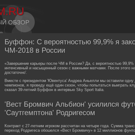
M.RU
ЫЙ ОБЗОР
Буффон: С вероятностью 99,9% я зако
ЧМ-2018 в России
«Завершение карьеры после ЧМ в России? Да, с вероятностью 99,9% т
интенсивный и насыщенный сезон с важными матчами. После этого нас
достаточно'.
Вместе с президентом 'Ювентуса' Андреа Аньелли мы оставили одну 
чемпионов, я проведу ещё один сезон, чтобы попытаться выиграть кл
сказал 39-летний Буффон в интервью Sky Sport Italia.
'Вест Бромвич Альбион' усилился фу
'Саутгемптона' Родригесом
Контракт с 27-летним игроком рассчитан на четыре года. Сумма тра
переход Родригеса обошелся «Вест Бромвичу» в 12 миллионов фунто