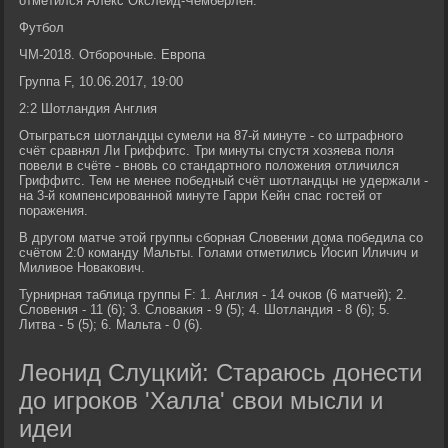
отметился Алекс Окслейд-Чемберлен.
Футбол
ЧМ-2018. Отборочные. Европа
Группа F, 10.06.2017, 19:00
2:2 Шотландия Англия
Отыграться шотландцы сумели на 87-й минуте - со штрафного
счёт сравнял Ли Гриффитс. Три минуты спустя хозяева поля
повели в счёте - вновь со стандартного положения отличился
Гриффитс. Тем не менее победный счёт шотландцы не удержали -
на 3-й компенсированной минуте Гарри Кейн спас гостей от
поражения.
В другом матче этой группы сборная Словении дома победила со
счётом 2:0 команду Мальты. Голами отметились Йосип Иличич и
Миливое Новакович.
Турнирная таблица группы F: 1. Англия - 14 очков (6 матчей); 2.
Словения - 11 (6); 3. Словакия - 9 (5); 4. Шотландия - 8 (6); 5.
Литва - 5 (5); 6. Мальта - 0 (6).
Леонид Слуцкий: Стараюсь донести
до игроков 'Халла' свои мысли и
идеи