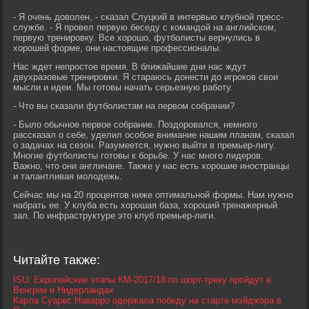
- Я очень доволен, - сказал Слуцкий в интервью клубной пресс-
службе. - Я провел первую беседу с командой на английском,
первую тренировку. Все хорошо, футболисты вернулись в
хорошей форме, они настоящие профессионалы.
Нас ждет непростое время. В ближайшие дни нас ждут
двухразовые тренировки. Я стараюсь донести до игроков свои
мысли и идеи. Мы готовы начать серьезную работу.
- Что вы сказали футболистам на первом собрании?
- Было обычное первое собрание. Поздоровался, немного
рассказал о себе, уделил особое внимание нашим планам, сказал
о задачах на сезон. Разумеется, нужно выйти в премьер-лигу.
Многие футболисты готовы к борьбе. У нас много лидеров.
Важно, что они англичане. Также у нас есть хорошие иностранцы
и талантливая молодежь.
Сейчас мы на 20 процентов ниже оптимальной формы. Нам нужно
набрать ее. У клуба есть хорошая база, хороший тренажерный
зал. По инфраструктуре это клуб премьер-лиги.
Читайте также:
ISU: Европейские этапы КМ-2017/18 по шорт-треку пройдут в
Венгрии и Нидерландах
Карла Суарес Наварро одержала победу на старте мэйджора в