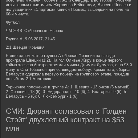
обеспечили Арьен Роббен и Уэсли Снейдер, а во второй половине
игры голами отметились Жоржиньо Вейналдум, Винсент Янссен и
полузащитник «Спартака» Квинси Промес, вышедший на поле на
66-й минуте.
Футбол
ЧМ-2018. Отборочные. Европа
Группа A, 9.06.2017, 21:45
2:1 Швеция Франция
В ещё одном матче группы А сборная Франции на выезде
проиграла Швеции (1:2). На гол Оливье Жиру в конце первого
тайма хозяева быстро ответили мячом Джимми Дурмаза, а на 93-й
минуте Ола Тойвонен принёс шведам победу. Кроме того, сборная
Беларуси одержала первую победу на групповом этапе, победив
со счётом 2:1 Болгарию.
Турнирное положение в группе А: 1. Швеция - 13 очков (6 матчей);
2. Франция - 13 (6); 3. Нидерланды - 10 (6); 4. Болгария - 9 (6); 5.
Беларусь - 5 (6); 6. Люксембург - 1 (6).
СМИ: Дюрант согласовал с 'Голден
Стэйт' двухлетний контракт на $53
млн