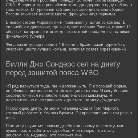
Следующий матч россияне проведут 10 июня против команды
США. В первом туре российская команда одержала одну победу в
трех матчах. В турнирной таблице высшего дивизиона сборная
России занимает девятое место, французы идут первыми.
В новом сезоне Мировой лиги принимают участие 36 команд. В
сильнейшем дивизионе, где выступает сборная России, играют 12
сборных, которые по итогам девяти матчей определят участников
финального турнира.
Финальный турнир пройдет 4-8 июля в бразильской Куритибе с
участием шести лучших команд, включая хозяев соревнований.
Билли Джо Сондерс сел на диету
перед защитой пояса WBO
«Я рад вернуться туда, где и должен быть. Я в хорошей форме,
не обращаю внимание на отвлекающие факторы. Я могу больше
сосредоточиться на работе и извлечь свой максимум. Я
действительно с нетерпением жду этого, не могу дождаться.
Я соблюдаю диету. За моим питанием следит Грег Мариотт,
который работает с Келлом Бруком. Он проверяет меня три раза в
день.
Я не могу научиться новому джебу или новому апперкоту, мне
нужно просто работать над собой. Я не говорю, что стану
роботом. Но, надеюсь, это поможет мне.