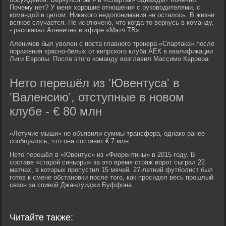
Почему нет? У меня хорошие отношения с руководителями, с
командой в целом. Никакого недопонимания не осталось. В жизни
всякое случается. Не исключено, что когда-то вернусь в команду,
- рассказал Аленичев в эфире «Матч ТВ».
Аленичев был уволен с поста главного тренера «Спартака» после
поражения красно-белых от кипрского клуба АЕК в квалификации
Лиги Европы. После этого команду возглавил Массимо Каррера.
Нето перешёл из 'Ювентуса' в
'Валенсию', отступные в новом
клубе - € 80 млн
«Летучие мыши» не объявили суммы трансфера, однако ранее
сообщалось, что она составит € 7 млн.
Нето перешёл в «Ювентус» из «Фиорентины» в 2015 году. В
составе «старой синьоры» за это время страж ворот сыграл 22
матчах, в которых пропустил 15 мячей. 27-летний футболист был
готов к смене обстановки после того, как просидел весь прошлый
сезон за спиной Джанлуиджи Буффона.
Читайте также: