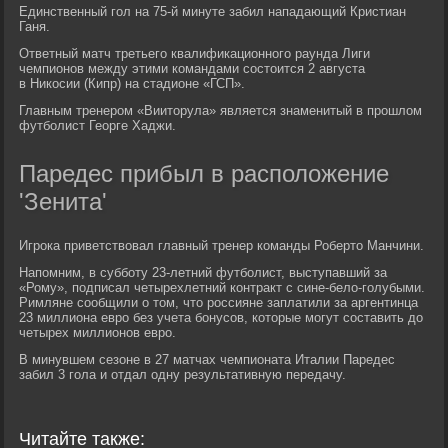
Единственный гол на 75-й минуте забил нападающий Кристиан
Ганя.
Ответный матч третьего квалификационного раунда Лиги
чемпионов между этими командами состоится 2 августа
в Никосии (Кипр) на стадионе «ГСП».
Главным тренером «Вииторула» является знаменитый в прошлом
футболист Георге Хаджи.
Паредес прибыл в расположение
'Зенита'
Игрока приветствовал главный тренер команды Роберто Манчини.
Напомним, в субботу 23-летний футболист, выступавший за
«Рому», подписал четырехлетний контракт с сине-бело-голубыми.
Римляне сообщили о том, что россияне заплатили за аргентинца
23 миллиона евро без учета бонусов, которые могут составить до
четырех миллионов евро.
В минувшем сезоне в 27 матчах чемпионата Италии Паредес
забил 3 гола и отдал одну результативную передачу.
Читайте также: