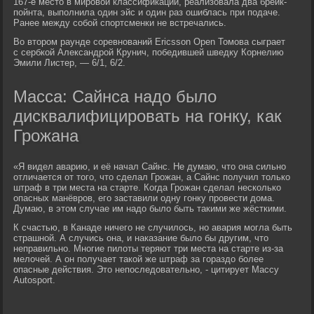
167-е место в мировой классификации, реализовала два брейк-
пойнта, выполнила один эйс и один раз ошиблась при подаче.
Ранее между собой спортсменки не встречались.
Во втором раунде соревнований Ericsson Open Томова сыграет
с сербкой Александрой Крунич, победившей шведку Корнелию
Эмили Листер, — 6/1, 6/2.
Масса: Сайнса надо было
дисквалифицировать на гонку, как
Грожана
«Я видел аварию, и её начал Сайнс. Не думаю, что она сильно
отличается от того, что сделал Грожан, а Сайнс получил только
штраф в три места на старте. Когда Грожан сделал несколько
опасных манёвров, его заставили одну гонку провести дома.
Думаю, в этом случае им надо было быть такими же жёсткими.
К счастью, в Канаде ничего не случилось, но авария могла быть
страшной. А случись она, и наказание было бы другим, что
неправильно. Многие пилоты теряют три места на старте из-за
мелочей. А он получает такой же штраф за гораздо более
опасные действия. Это непоследовательно, - цитирует Массу
Autosport.