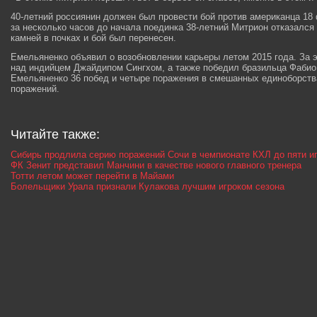
40-летний россиянин должен был провести бой против американца 18 ф
за несколько часов до начала поединка 38-летний Митрион отказался
камней в почках и бой был перенесен.
Емельяненко объявил о возобновлении карьеры летом 2015 года. За 
над индийцем Джайдипом Сингхом, а также победил бразильца Фабио
Емельяненко 36 побед и четыре поражения в смешанных единоборства
поражений.
Читайте также:
Сибирь продлила серию поражений Сочи в чемпионате КХЛ до пяти и
ФК Зенит представил Манчини в качестве нового главного тренера
Тотти летом может перейти в Майами
Болельщики Урала признали Кулакова лучшим игроком сезона