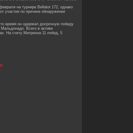
евраля на турнире Bellator 172, однако
 от участия по причине обнаружения
это время он одержал досрочную победу
 Мальдонадо. Всего в активе
х. На счету Митриона 11 побед, 5
гр