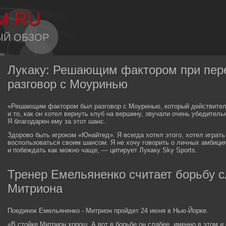
M.RU
ЫЙ ОБЗОР
Лукаку: Решающим фактором при пере
разговор с Моуринью
«Решающим фактором был разговор с Моуринью, который действител
и то, как он хотел вернуть клуб на вершину, звучали очень убедитель
Я благодарен ему за этот шанс.
Здорово быть игроком «Юнайтед». Я всегда хотел этого, хотел играть 
воспользоваться своим шансом. Я не хочу говорить о личных амбициях
и побеждать как можно чаще, — цитирует Лукаку Sky Sports.
Тренер Емельяненко считает борьбу с
Митриона
Поединок Емельяненко - Митрион пройдет 24 июня в Нью-Йорке.
«В стойке Митрион хорош. А вот в борьбе он слабее, именно в этом и 