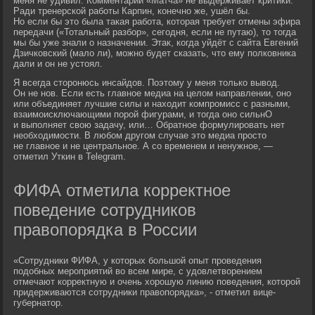
меня не удивил. Комментарий «Матча» не выдерживает критики.
Ради тренерской работы Карпин, конечно же, ушёл бы.
Но если бы это была такая работа, которая требует отмены эфира
передачи («Тотальный разбор», сегодня, если не путаю), то тогда
мы бы уже знали о назначении. Этак, когда уйдёт с сайта Евгений
Дзичковский (мало ли), можно будет сказать, что ему полковника
дали и он не устоял.
Я всегда сторонюсь инсайдов. Поэтому у меня только вывод.
Он не нов. Если есть главное медиа на целом направлении, оно
или объединяет лучшие силы и находит компромисс с разными,
взаимоисключающими порой фигурами, и тогда оно сильнО
и выполняет свою задачу, или… Обратное формулировать нет
необходимости. В любом другом случае это медиа просто
не главное и не центральное. А со временем и ненужное, —
отметил Уткин в Telegram.
ФИФА отметила корректное
поведение сотрудников
правопорядка в России
«Сотрудники ФИФА, у которых большой опыт проведения
подобных мероприятий во всем мире, с удовлетворением
отмечают корректную и очень хорошую линию поведения, которой
придерживаются сотрудники правопорядка», - отметил вице-
губернатор.