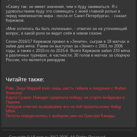
«Скажу так: не имеет значения, чем я буду заниматься. Я с
удовольствием буду это совмещать с моей главной ролью в
перед чемпионатом мира - посла от Санкт-Петербурга», - сказал
Кержаков.
«Мне хотелось бы быть полезным», - ответил он на уточняющий
вопрос, в какой роли он видит себя в новом сезоне.
Сезон-2016/17 Кержаков провел в «Зените», сыграв в 18 матчах и
забив два мяча. Ранее он выступал за «Зенит» с 2001 по 2006
годы, а также с 2010-го по 2015-й. Всего Кержаков забил 233 мяча
в различных турнирах, в частности, 30 голов в матчах за сборную
России, что является рекордом.
Читайте также:
Рим. Энди Маррей взял лишь шесть геймов в поединке с Фабио
Фоньини
Карла Суарес Наварро одержала победу на старте мэйджора в
Париже
Лебедев ответил вызвавшему его на бой бразильскому бойцу
ММА
Пилоты определились с выбором шин на Гран-при Канады