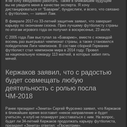
я не хочу ежедневно работать. Также в ближайшем будущем
вы не увидите меня в качестве эксперта. Я хочу
дистанцироваться от “Баварии”, бундеслиги, и всего, что связано
с футболом», — заявил Лам.
В феврале 2017-го 33-летний защитник заявил, что завершит
карьеру по окончании сезона. Приз лучшему футболисту страны
по итогам игрового года он получил в воскресенье, 23 июля.
С 2005 года Лам выступал за «Баварию», вместе с командой
восемь раз выигрывал чемпионат страны, а также становился
победителем Лиги чемпионов. В составе сборной Германии
футболист стал чемпионом мира в 2014 году. Провел
за национальную команду 113 матчей, в которых забил пять
мячей.
Кержаков заявил, что с радостью
будет совмещать любую
деятельность с ролью посла
ЧМ-2018
Ранее президент «Зенита» Сергей Фурсенко заявил, что Кержаков
в ближайшее время возглавит «некое направление и будет
учиться», и клуб не планирует расставаться с ним. На вопрос,
будет ли 34-летний Кержаков продолжать карьеру футболиста,
президент «Зенита» ответил: «Посмотрим».