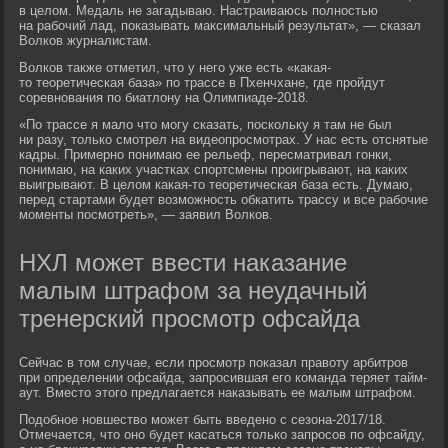
в целом. Медаль не загадываю. Настраиваюсь полностью
на рабочий лад, показывать максимальный результат», — сказал
Волков журналистам.
Волков также отметил, что у него уже есть «какая-
то теоретическая база» по трассе в Пхенчхане, где пройдут
соревнования по биатлону на Олимпиаде-2018.
«По трассе я мало что могу сказать, поскольку я там не был
ни разу, только смотрел на видеопросмотрах. У нас есть отснятые
кадры. Примерно понимаю ее рельеф, пересматривал гонки,
понимаю, на каких участках спортсмены проигрывают, на каких
выигрывают. В целом какая-то теоретическая база есть. Думаю,
перед стартами будет возможность обкатить трассу и все рабочие
моменты посмотреть», — заявил Волков.
НХЛ может ввести наказание
малым штрафом за неудачный
тренерский просмотр офсайда
Сейчас в том случае, если просмотр показал правоту арбитров
при определении офсайда, запросившая его команда теряет тайм-
аут. Вместо этого предлагается наказывать ее малым штрафом.
Подобное новшество может быть введено с сезона-2017/18.
Отмечается, что оно будет касаться только запросов по офсайду,