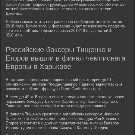
Кайри Ирвинг попросил руководство «Кавальерс» об обмене. 25-
летний баскетболист больше не хочет находиться в тени
Джеймса.
Леброн сможет стать неограниченно свободным агентом летом
2018 года. Кроме того, у форварда будет возможность продлить
контракт с «Кливлендом» на сезон-2018/19 с зарплатой $
35,6 млн.
Российские боксеры Тищенко и
Егоров вышли в финал чемпионата
Европы в Харькове
В пятницу в полуфинале соревнований в категории до 91 кг
олимпийский чемпион Рио-де-Жанейро Тищенко единогласным
решением победил француза Поля Омба Бионголо.
В весе до 49 кг Егоров в своем полуфинальном поединке нанес
поражение белорусу Евгению Кармильчику. Как и в случае с
Тищенко, все пятеро судей отдали победу россиянину.
В финале Тищенко сразится с английским боксером Чивоном
Кларком, который оказался сильнее голландца Роя Корвинга.
Егоров встретится с другим представителем Англии Галалом
Яфаем, одолевшим испанца Самуэля Кармону Эредию.