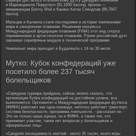
Серебро досталось итальянскому дуэту Джорджо Минизини
и Марианджеле Перрупато (91,1000 балла), бронза —
американцам Биллу Мэй и Канако Китао Спендлав (88,7667
балла).
Мальцев и Каланча стали последними в истории чемпионами
мира в синхронном плавании. Решением конгресса
Международной федерации плавания (FINA) этот вид спорта
переименован в артистическое плавание. Ранее российский дуэт
завоевал серебряные медали в технической программе.
Чемпионат мира проходит в Будапеште с 14 по 30 июля.
Мутко: Кубок конфедераций уже
посетило более 237 тысяч
болельщиков
«Середина турнира пройдена, сейчас можно сказать, что
организация Кубка конфедераций на достойном уровне, все
выполняется. Оргкомитет и Международная федерация футбола
(ФИФА) работают как одна команда, неплохо работает транспорт,
система безопасности, программа лояльности, - рассказал он. -
Это не только наша оценка, но и ФИФА, а также тех, кто
принимает участие, также нет вопросов у болельщиков и
официальных лиц».
«Средняя посещаемость матчей - около 35 тысяч, всего игры