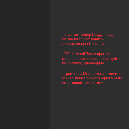
Главный тренер Ниццы Фавр
согласился возглавить
дортмундскую Боруссию
FIS: Нижний Тагил примет
финалы Континентального кубка
по лыжному двоеборью
Еремина и Мельникова вышли в
финал личного многоборья ЧМ по
спортивной гимнастике