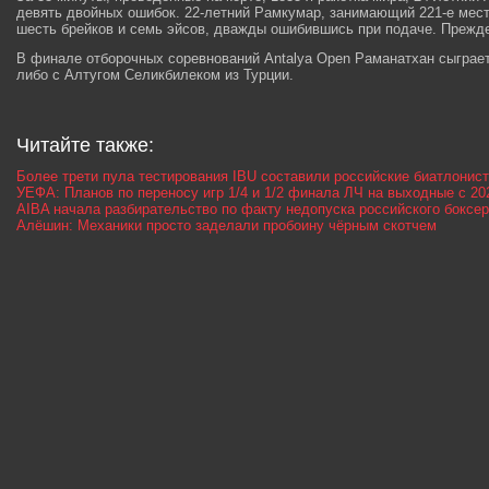
девять двойных ошибок. 22-летний Рамкумар, занимающий 221-е место
шесть брейков и семь эйсов, дважды ошибившись при подаче. Прежде
В финале отборочных соревнований Antalya Open Раманатхан сыграе
либо с Алтугом Селикбилеком из Турции.
Читайте также:
Более трети пула тестирования IBU составили российские биатлонис
УЕФА: Планов по переносу игр 1/4 и 1/2 финала ЛЧ на выходные с 20
AIBA начала разбирательство по факту недопуска российского боксер
Алёшин: Механики просто заделали пробоину чёрным скотчем