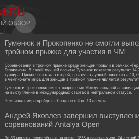
M.RU
ЫЙ ОБЗОР
Гуменюк и Прокопенко не смогли выпо
тройном прыжке для участия в ЧМ
Соревнования в тройном прыжке среди женщин прошли в рамках «Гер
Гераклион». В своей лучшей попытке Гуменюк показала результат 14,
турнира. Прокопенко стала второй, прыгнув в лучшей попытке на 13,
в чемпионате мира для женщин в тройном прыжке является результат
Гуменюк и Прокопенко имеют разрешение Международной ассоциации 
на выступление в международных стартах в нейтральном статусе.
Чемпионат мира пройдет в Лондоне с 4 по 13 августа.
Андрей Яковлев завершил выступлен
соревнований Antalya Open
За 33 минуты, проведённые на корте, 1835-я ракетка мира, 24-летний