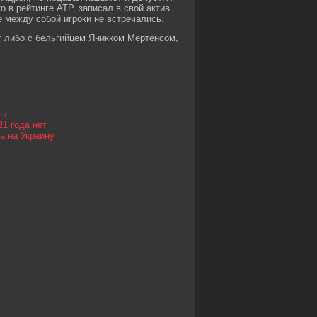
 в рейтинге АТР, записал в свой актив
 между собой игроки не встречались.
т либо с бельгийцем Яникком Мертенсом,
ты
21 года нет
а на Украину