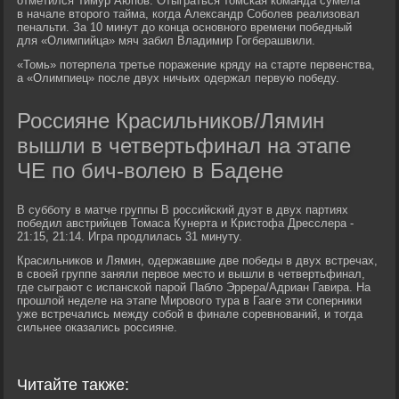
отметился Тимур Аюпов. Отыграться томская команда сумела
в начале второго тайма, когда Александр Соболев реализовал
пенальти. За 10 минут до конца основного времени победный
для «Олимпийца» мяч забил Владимир Гогберашвили.
«Томь» потерпела третье поражение кряду на старте первенства,
а «Олимпиец» после двух ничьих одержал первую победу.
Россияне Красильников/Лямин
вышли в четвертьфинал на этапе
ЧЕ по бич-волею в Бадене
В субботу в матче группы B российский дуэт в двух партиях
победил австрийцев Томаса Кунерта и Кристофа Дресслера -
21:15, 21:14. Игра продлилась 31 минуту.
Красильников и Лямин, одержавшие две победы в двух встречах,
в своей группе заняли первое место и вышли в четвертьфинал,
где сыграют с испанской парой Пабло Эррера/Адриан Гавира. На
прошлой неделе на этапе Мирового тура в Гааге эти соперники
уже встречались между собой в финале соревнований, и тогда
сильнее оказались россияне.
Читайте также: