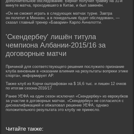
дополнительное обследование. Бернат получил травму на 31-й
минуте матча, проходившего в Китае, и был заменён.
«Он не сможет играть в следующих матчах турне. Завтра
он полетит в Мюнхен, а в понедельник будет обследован», —
сказал главный тренер «Баварии» Карло Анчелотти.
'Скендербеу' лишён титула
чемпиона Албании-2015/16 за
договорные матчи
Причиной для соответствующего решения послужило признание
клуба виновным в «оказании влияния на результаты вопреки этике
спорта», информирует AP.
Также клуб из Корчи оштрафован на $ 16,6 тыс. и лишен 12 очков
по итогам сезона-2016/17.
Ранее УЕФА на один сезон исключил «Скендербеу» из еврокубков
за участие в договорных матчах. «Скендербеу» не согласился с
дисквалификацией и обжаловал решение УЕФА, однако
положительного результата это клубу не принесло.
Читайте также: