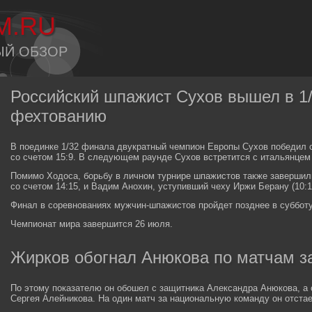
M.RU
ЫЙ ОБЗОР
Российский шпажист Сухов вышел в 1
фехтованию
В поединке 1/32 финала двукратный чемпион Европы Сухов победил 
со счетом 15:9. В следующем раунде Сухов встретится с итальянцем
Помимо Ходоса, борьбу в личном турнире шпажистов также завершили
со счетом 14:15, и Вадим Анохин, уступивший чеху Иржи Берану (10:1
Финал в соревнованиях мужчин-шпажистов пройдет позднее в субботу
Чемпионат мира завершится 26 июля.
Жирков обогнал Анюкова по матчам з
По этому показателю он обошел с защитника Александра Анюкова, а с
Сергея Алейникова. На один матч за национальную команду он отста