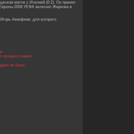
еском матче с Италией (0:2). Он принял
та Европы-2008 УЕФА включил Жиркова в
Игорь Акинфеев, для которого
ты
ал лучшего хоккея
йдено не было