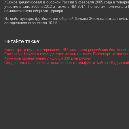
Жирков дебютировал в сборной России 9 февраля 2005 года в товарищ
участие в Euro-2008 и 2012 а также в ЧМ-2014. По итогам чемпиона
символическую сборную турнира.
Из действующих футболистов сборной больше Жиркова сыграл лишь 
сегодняшняя игра стала 101-й.
Читайте также:
Более трети пула тестирования IBU составили российские биатлонис
Салливан: Никого в команде счет не обманывает, Питтсбург не показ
Кержаков окончательно лишился 330 млн рублей
Следов алкоголя в крови арестованного гольфиста Тайгера Вудса на