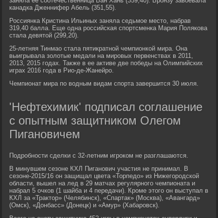
заняла ее соотечественница Ван Хань (359,40). Бронзу завоевала
канадка Дженнифер Абель (351,55).
Россиянка Кристина Ильиных заняла седьмое место, набрав
319,40 балла. Еще одна российская спортсменка Мария Полякова
стала девятой (299,20).
25-летняя Тинмао стала пятикратной чемпионкой мира. Она
выигрывала золотые медали на мировых первенствах в 2011,
2013, 2015 годах. Также в ее активе две победы на Олимпийских
играх 2016 года в Рио-де-Жанейро.
Чемпионат мира по водным видам спорта завершится 30 июля.
'Нефтехимик' подписал соглашение
с опытным защитником Олегом
Пигановичем
Подробности сделки с 32-летним игроком не разглашаются.
В минувшем сезоне КХЛ Пиганович участия не принимал. В
сезоне-2015/16 он защищал цвета «Торпедо» из Нижегородской
области, вышел на лед в 29 матчах регулярного чемпионата и
набрал 5 очков (1 шайба и 4 передачи). Кроме этого он выступал в
КХЛ за «Трактор» (Челябинск), «Спартак» (Москва), «Авангард»
(Омск), «Донбасс» (Донецк) и «Амур» (Хабаровск).