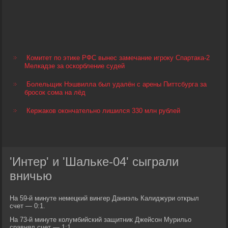
Комитет по этике РФС вынес замечание игроку Спартака-2
Мелкадзе за оскорбление судей
Болельщик Нэшвилла был удалён с арены Питтсбурга за
бросок сома на лёд
Кержаков окончательно лишился 330 млн рублей
'Интер' и 'Шальке-04' сыграли
вничью
На 59-й минуте немецкий вингер Даниэль Калиджури открыл
счет — 0:1.
На 73-й минуте колумбийский защитник Джейсон Мурильо
сравнял счет — 1:1.