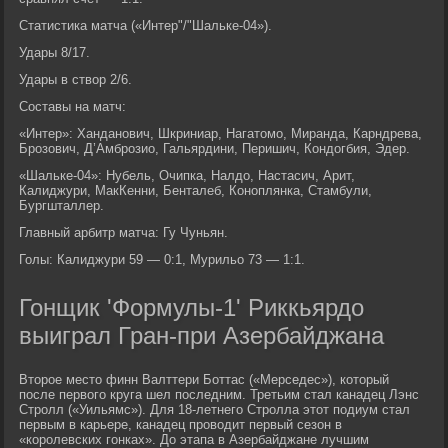
Статистика матча («Интер"/"Шальке-04»).
Удары 8/17.
Удары в створ 2/6.
Составы на матч:
«Интер»: Ханданович, Шкриниар, Нагатомо, Миранда, Карндрева,
Брозович, Д’Амброзио, Гальярдини, Перишич, Кондогбия, Эдер.
«Шальке-04»: Нубель, Очипка, Налдо, Настасич, Арит,
Калиджури, МакКенни, Бенталеб, Коноплянка, Стамбули,
Бургшталлер.
Главный арбитр матча: Гу Чуньян.
Голы: Калиджури 59 — 0:1, Мурильо 73 — 1:1.
Гонщик 'Формулы-1' Риккьярдо
выиграл Гран-при Азербайджана
Второе место финн Валттери Боттас («Мерседес»), который
после первого круга шел последним. Третьим стал канадец Лэнс
Стролл («Уильямс»). Для 18-летнего Стролла этот подиум стал
первым в карьере, канадец проводит первый сезон в
«королевских гонках». До этапа в Азербайджане лучшим