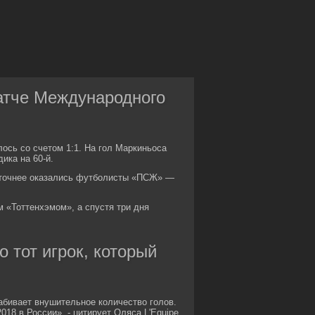
матче Международного
ось со счетом 1:1. На гол Маркиньоса
ика на 60-й.
е точнее оказались футболисты «ПСЖ» —
«Тоттенхэмом», а спустя три дня
о тот игрок, который
забивает внушительное количество голов.
018 в России», - цитирует Оляса L'Equipe.