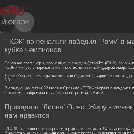
M.RU
ЫЙ ОБЗОР
'ПСЖ' по пенальти победил 'Рому' в 
кубка чемпионов
Основное время игры, прошедшей в среду в Детройте (США), закончил
на 36-й минуте у парижан римляне ответили точным ударом Умара Сад
Таким образом, команды выявляли победителя в серии пенальти, гд
5:3.
В следующем матче 22 июля в Орландо «ПСЖ» сыграет с лондонским 
с этим же соперником в Гаррисоне встретится «Рома».
Президент 'Лиона' Оляс: Жиру - именн
нам нравится
«Да, Жиру - именно тот игрок, который нам нравится. Оливье всегда 
Кроме того, он очень амбициозен и хочет попасть на чемпионат мира-2