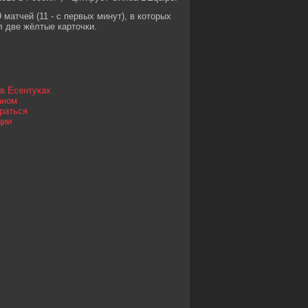
атчей (11 - с первых минут), в которых
л две жёлтые карточки.
 в Есентуках
аном
раться
ции