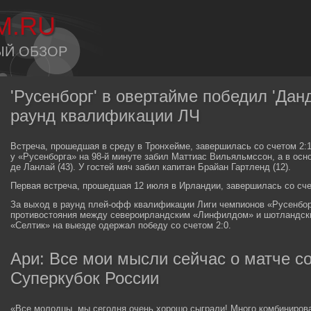
M.RU
ЫЙ ОБЗОР
'Русенборг' в овертайме победил 'Данд
раунд квалификации ЛЧ
Встреча, прошедшая в среду в Тронхейме, завершилась со счетом 2:1
у «Русенборга» на 98-й минуте забил Маттиас Вильяльмссон, а в осн
де Ланлай (43). У гостей мяч забил капитан Брайан Гартленд (12).
Первая встреча, прошедшая 12 июля в Ирландии, завершилась со сче
За выход в раунд плей-офф квалификации Лиги чемпионов «Русенбор
противостояния между североирландским «Линфилдом» и шотландски
«Селтик» на выезде одержал победу со счетом 2:0.
Ари: Все мои мысли сейчас о матче со
Суперкубок России
«Все молодцы, мы сегодня очень хорошо сыграли! Много комбинировал