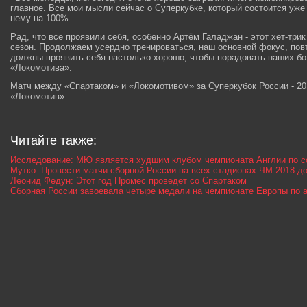
главное. Все мои мысли сейчас о Суперкубке, который состоится уже
нему на 100%.
Рад, что все проявили себя, особенно Артём Галаджан - этот хет-три
сезон. Продолжаем усердно тренироваться, наш основной фокус, повт
должны проявить себя настолько хорошо, чтобы порадовать наших бо
«Локомотива».
Матч между «Спартаком» и «Локомотивом» за Суперкубок России - 20
«Локомотив».
Читайте также:
Исследование: МЮ является худшим клубом чемпионата Англии по с
Мутко: Провести матчи сборной России на всех стадионах ЧМ-2018 д
Леонид Федун: Этот год Промес проведет со Спартаком
Сборная России завоевала четыре медали на чемпионате Европы по 