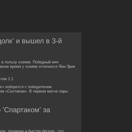
олк' и вышел в 3-й
 в пользу хозяев. Победный мяч
овное время у хозяев отличился Янн-Эрик
том 1:1.
г» поборется с победителем
м «Селтиком». В первом матче пары
 'Спартаком' за
и, технично и быстро бегали - это