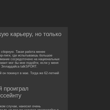
ую карьеру, но только
 сборную. Такая работа менее
ер-лиги, где испытываешь большое
имание сосредоточено на национальных
риант мог бы мне подойти, если у меня
т Эллардайса talkSPORT.
он покинул в мае. Тогда же 62-летний
 проиграл
уссейнту
ком случае, наносил очень
ным, но все же уступал австралийцу в