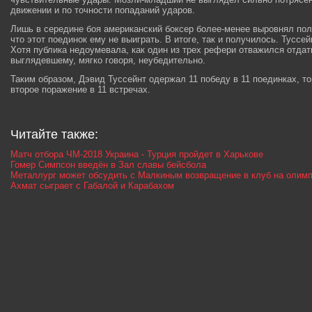
движении и по точности попаданий ударов.
Лишь в середине боя американский боксер более-менее выровнял поло
что этот поединок ему не выиграть. В итоге, так и получилось. Тусс
Хотя публика недоумевала, как один из трех рефери отважился отда
выглядевшему, мягко говоря, неубедительно.
Таким образом, Дэвид Туссейнт одержал 11 победу в 11 поединках, 
второе поражение в 11 встречах.
Читайте также:
Матч отбора ЧМ-2018 Украина - Турция пройдет в Харькове
Гомер Симпсон введён в Зал славы бейсбола
Металлург может обсудить с Малкиным возвращение в клуб на олимп
Ахмат сыграет с Габалой и Карабахом