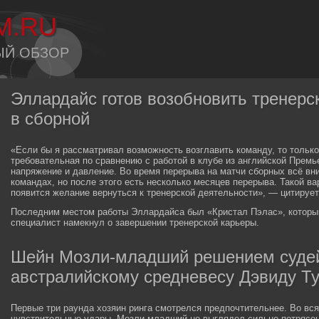
M.RU
ЫЙ ОБЗОР
Эллардайс готов возобновить тренерск
в сборной
«Если бы я рассматривал возможность возглавить команду, то только
требовательная по сравнению с работой в клубе из английской Премь
напряжение и давление. Во время перерыва на матчи сборных всё вн
командах, но после этого есть несколько месяцев перерыва. Такой ва
появится желание вернуться к тренерской деятельности», — цитируе
Последним местом работы Эллардайса был «Кристал Пэлас», который 
специалист намекнул о завершении тренерской карьеры.
Шейн Мозли-младший решением судей
австралийскому средневесу Дэвиду Т
Первые три раунда хозяин ринга смотрелся предпочтительнее. Во вся
чувствительные удары. Мозли-младший не выглядел сильно потрясен