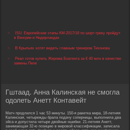
ISU: Европейские этапы КМ-2017/18 по шорт-треку пройдут
в Венгрии и Нидерландах
В Крыльях хотят видеть главным тренером Тихонова
Реал готов купить Жерома Боатенга за € 40 млн в качестве
замены Пепе
Гштаад. Анна Калинская не смогла
одолеть Анетт Контавейт
Матч продлился 1 час 53 минуты. 150-я ракетка мира, 18-летняя
Калинская, четырежды брала подачу соперницы, выполнила два
эйса и допустила четыре двойные ошибки. 21-летняя Анетт,
занимающая 32-ю позицию в мировой классификации, записала