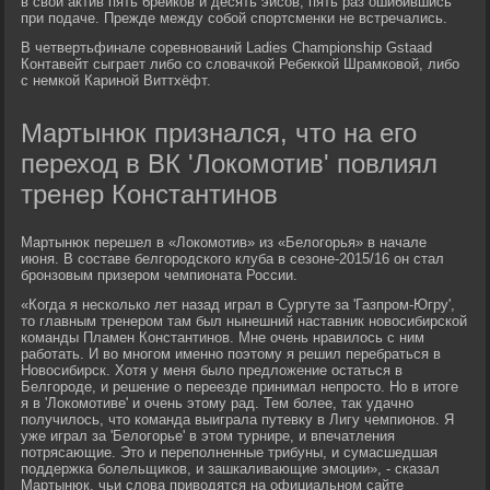
в свой актив пять брейков и десять эйсов, пять раз ошибившись
при подаче. Прежде между собой спортсменки не встречались.
В четвертьфинале соревнований Ladies Championship Gstaad
Контавейт сыграет либо со словачкой Ребеккой Шрамковой, либо
с немкой Кариной Виттхёфт.
Мартынюк признался, что на его
переход в ВК 'Локомотив' повлиял
тренер Константинов
Мартынюк перешел в «Локомотив» из «Белогорья» в начале
июня. В составе белгородского клуба в сезоне-2015/16 он стал
бронзовым призером чемпионата России.
«Когда я несколько лет назад играл в Сургуте за 'Газпром-Югру',
то главным тренером там был нынешний наставник новосибирской
команды Пламен Константинов. Мне очень нравилось с ним
работать. И во многом именно поэтому я решил перебраться в
Новосибирск. Хотя у меня было предложение остаться в
Белгороде, и решение о переезде принимал непросто. Но в итоге
я в 'Локомотиве' и очень этому рад. Тем более, так удачно
получилось, что команда выиграла путевку в Лигу чемпионов. Я
уже играл за 'Белогорье' в этом турнире, и впечатления
потрясающие. Это и переполненные трибуны, и сумасшедшая
поддержка болельщиков, и зашкаливающие эмоции», - сказал
Мартынюк, чьи слова приводятся на официальном сайте