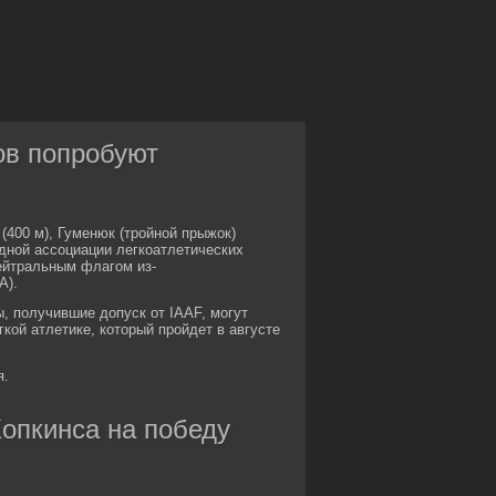
ов попробуют
(400 м), Гуменюк (тройной прыжок)
дной ассоциации легкоатлетических
ейтральным флагом из-
А).
, получившие допуск от IAAF, могут
кой атлетике, который пройдет в августе
я.
опкинса на победу