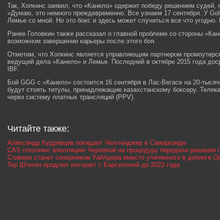
Так, Хопкинс заявил, что «Канело» одержит победу решением судей, 
«Думаю, это немного преждевременно. Все узнаем 17 сентября. У Gol
Лемье со мной. Но это бокс и здесь может случиться все что угодно. 
Ранее Головкин также рассказал о главной проблеме со стороны «К
возможном завершении карьеры после этого боя.
Отметим, что Хопкинс является управляющим партнером промоутерск
ведущей дела «Канело» и Лемье. Последний в октябре 2015 года доср
IBF.
Бой GGG с «Канело» состоится 16 сентября в Лас-Вегасе на 20-тысячн
будут стоять титулы, принадлежащие казахстанскому боксеру. Телек
через систему платных трансляций (PPV).
Читайте также:
Александр Кудрявцев покидает Челленджер в Самарканде
CAS отклонил апелляцию Черновой на процедуру передачи решения 
Стиверн станет соперником Уайлдера вместо уличенного в допинге О
Тер Штеген продлил контракт с Барселоной до 2022 года