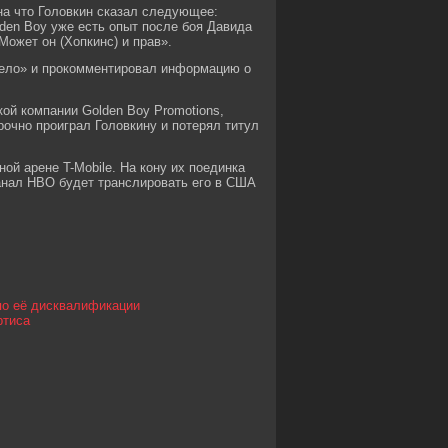
на что Головкин сказал следующее:
den Boy уже есть опыт после боя Давида
Может он (Хопкинс) и прав».
анело» и прокомментировал информацию о
ой компании Golden Boy Promotions,
очно проиграл Головкину и потерял титул
ой арене T-Mobile. На кону их поединка
анал HBO будет транслировать его в США
по её дисквалификации
ртиса