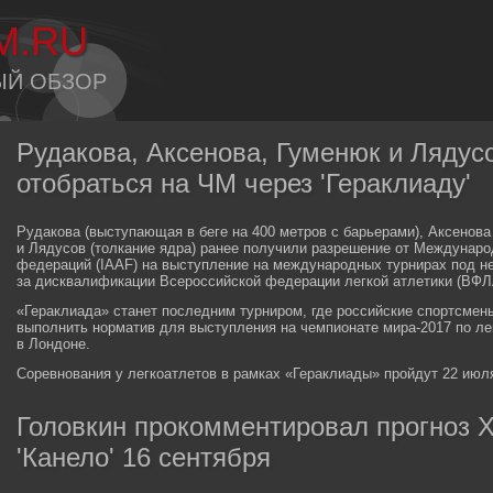
M.RU
ЫЙ ОБЗОР
Рудакова, Аксенова, Гуменюк и Лядус
отобраться на ЧМ через 'Гераклиаду'
Рудакова (выступающая в беге на 400 метров с барьерами), Аксенова 
и Лядусов (толкание ядра) ранее получили разрешение от Междунаро
федераций (IAAF) на выступление на международных турнирах под н
за дисквалификации Всероссийской федерации легкой атлетики (ВФЛ
«Гераклиада» станет последним турниром, где российские спортсмены
выполнить норматив для выступления на чемпионате мира-2017 по лег
в Лондоне.
Соревнования у легкоатлетов в рамках «Гераклиады» пройдут 22 июл
Головкин прокомментировал прогноз Х
'Канело' 16 сентября