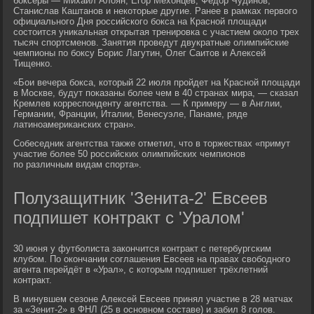
боксеры — Михаил Алоян, Егор Мехонцев, Федор Чудинов,
Станислав Каштанов и некоторые другие. Ранее в рамках первого
официального Дня российского бокса на Красной площади
состоится уникальная открытая тренировка с участием около трех
тысяч спортсменов. Занятия проведут двукратные олимпийские
чемпионы по боксу Борис Лагутин, Олег Саитов и Алексей
Тищенко.
«Бои вечера бокса, который 22 июля пройдет на Красной площади
в Москве, будут показаны более чем в 40 странах мира, — сказал
Кремлев корреспонденту агентства. — К примеру — в Англии,
Германии, Франции, Италии, Венесуэле, Панаме, ряде
латиноамериканских стран».
Собеседник агентства также отметил, что в торжествах «примут
участие более 50 российских олимпийских чемпионов
по различным видам спорта».
Полузащитник 'Зенита-2' Евсеев
подпишет контракт с 'Уралом'
30 июня у футболиста закончится контракт с петербургским
клубом. По окончании соглашения Евсеев на правах свободного
агента перейдёт в «Урал», с которым подпишет трёхлетний
контракт.
В минувшем сезоне Алексей Евсеев принял участие в 28 матчах
за «Зенит-2» в ФНЛ (25 в основном составе) и забил 8 голов.