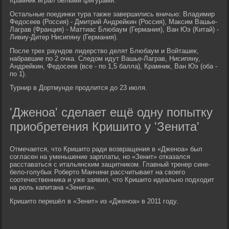
Крамник играл белыми фигурами.
Остальные поединки тура также завершились вничью: Владимир
Федосеев (Россия) - Дмитрий Андрейкин (Россия), Максим Вашье-
Лаграв (Франция) - Маттиас Блюбаум (Германия), Ван Юэ (Китай) -
Ливиу-Дитер Нисипяну (Германия).
После трех раундов лидерство делят Блюбаум и Войташек,
набравшие по 2 очка. Следом идут Вашье-Лаграв, Нисипяну,
Андрейкин, Федосеев (все - по 1,5 балла), Крамник, Ван Юэ (оба -
по 1).
Турнир в Дортмунде продлится до 23 июля.
'Дженоа' сделает ещё одну попытку
приобретения Кришито у 'Зенита'
Отмечается, что Кришито ради возвращения в «Дженоа» был
согласен на уменьшение зарплаты, но «Зенит» отказался
расставаться с итальянским защитником. Главный тренер сине-
бело-голубых Роберто Манчини рассчитывает на своего
соотечественника и уже заявил, что Кришито идеально подходит
на роль капитана «Зенита».
Кришито перешёл в «Зенит» из «Дженоа» в 2011 году.