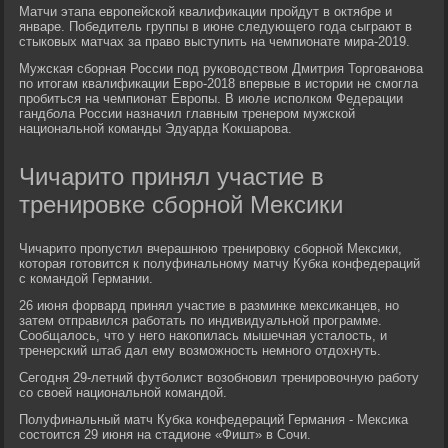
Матчи этапа европейской квалификации пройдут в октябре и
январе. Победитель группы в июне следующего года сыграют в
стыковых матчах за право выступить на чемпионате мира-2019.
Мужская сборная России под руководством Дмитрия Торгованова
по итогам квалификации Евро-2018 впервые в истории не смогла
пробиться на чемпионат Европы. В июле исполком Федерации
гандбола России назначил главным тренером мужской
национальной команды Эдуарда Кокшарова.
Чичарито принял участие в
тренировке сборной Мексики
Чичарито пропустил вчерашнюю тренировку сборной Мексики,
которая готовится к полуфинальному матчу Кубка конфедераций
с командой Германии.
26 июня форвард принял участие в разминке мексиканцев, но
затем отправился работать по индивидуальной программе.
Сообщалось, что у него накопилась мышечная усталость, и
тренерский штаб дал ему возможность немного отдохнуть.
Сегодня 29-летний футболист возобновил тренировочную работу
со своей национальной командой.
Полуфинальный матч Кубка конфедераций Германия - Мексика
состоится 29 июня на стадионе «Фишт» в Сочи.