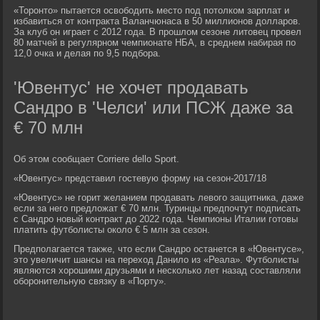
«Торонто» пытается освободить место под потолком зарплат и
избавиться от контракта Валанчюнаса в 50 миллионов долларов.
За клуб он играет с 2012 года. В прошлом сезоне литовец провел
80 матчей в регулярном чемпионате НБА, в среднем набирая по
12,0 очка и делая по 9,5 подбора.
'Ювентус' не хочет продавать
Сандро в 'Челси' или ПСЖ даже за
€ 70 млн
Об этом сообщает Corriere dello Sport.
«Ювентус» представил гостевую форму на сезон-2017/18
«Ювентус» не горит желанием продавать левого защитника, даже
если за него предложат € 70 млн. Туринцы предпочтут подписать
с Сандро новый контракт до 2022 года. Чемпионы Италии готовы
платить футболисты около € 5 млн за сезон.
Предполагается также, что если Сандро останется в «Ювентусе»,
это увеличит шансы на переход Данило из «Реала». Футболисты
являются хорошими друзьями и несколько лет назад составляли
оборонительную связку в «Порту».