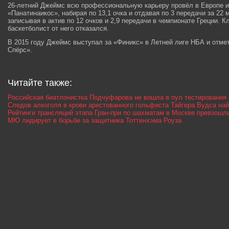
26-летний Джеймс всю профессиональную карьеру провёл в Европе и
«Панатинаикос», набирая по 13,1 очка и отдавая по 3 передачи за 22 
записывая в актив по 12 очков и 2,9 передачи в чемпионате Греции. К
баскетболист от него отказался.
В 2015 году Джеймс выступал за «Финикс» в Летней лиге НБА и отмет
Спёрс».
Читайте также:
Российская биатлонистка Подчуфарова не вошла в пул тестирования
Следов алкоголя в крови арестованного гольфиста Тайгера Вудса на
Рейтинги трансляций этапа Гран-при по шахматам в Москве превзошл
МЮ лидирует в борьбе за защитника Тоттенхэма Роуза