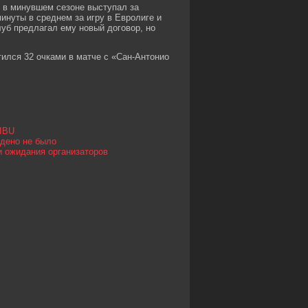
 в минувшем сезоне выступал за
минуты в среднем за игру в Евролиге и
луб предлагал ему новый договор, но
ился 32 очками в матче с «Сан-Антонио
 IBU
йдено не было
и ожидания организаторов