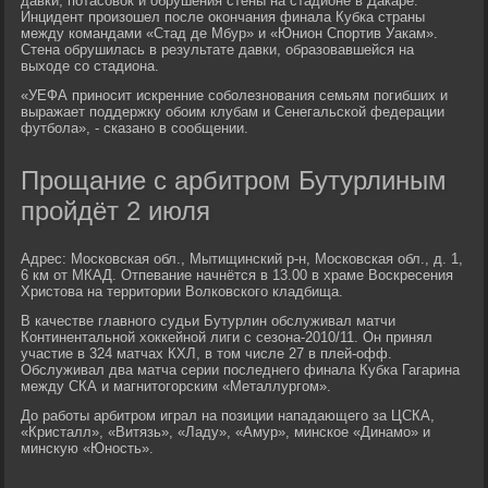
давки, потасовок и обрушения стены на стадионе в Дакаре.
Инцидент произошел после окончания финала Кубка страны
между командами «Стад де Мбур» и «Юнион Спортив Уакам».
Стена обрушилась в результате давки, образовавшейся на
выходе со стадиона.
«УЕФА приносит искренние соболезнования семьям погибших и
выражает поддержку обоим клубам и Сенегальской федерации
футбола», - сказано в сообщении.
Прощание с арбитром Бутурлиным
пройдёт 2 июля
Адрес: Московская обл., Мытищинский р-н, Московская обл., д. 1,
6 км от МКАД. Отпевание начнётся в 13.00 в храме Воскресения
Христова на территории Волковского кладбища.
В качестве главного судьи Бутурлин обслуживал матчи
Континентальной хоккейной лиги с сезона-2010/11. Он принял
участие в 324 матчах КХЛ, в том числе 27 в плей-офф.
Обслуживал два матча серии последнего финала Кубка Гагарина
между СКА и магнитогорским «Металлургом».
До работы арбитром играл на позиции нападающего за ЦСКА,
«Кристалл», «Витязь», «Ладу», «Амур», минское «Динамо» и
минскую «Юность».