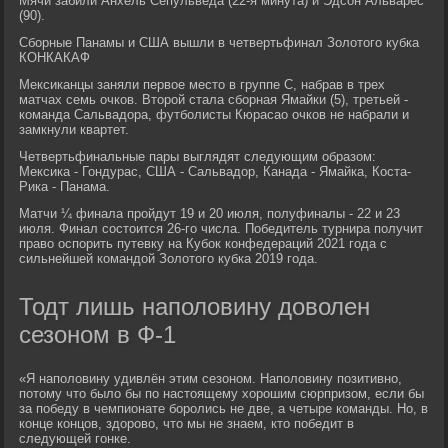
Мячи забили Анхель Сепульведа (22-я минута) и Эдсон Альварес
(90).
Сборные Панамы и США вышли в четвертьфинал Золотого кубка
КОНКАКАФ
Мексиканцы заняли первое место в группе С, набрав в трех
матчах семь очков. Второй стала сборная Ямайки (5), третьей -
команда Сальвадора, футболисты Кюрасао очков не набрали и
замкнули квартет.
Четвертьфинальные пары выглядят следующим образом:
Мексика - Гондурас, США - Сальвадор, Канада - Ямайка, Коста-
Рика - Панама.
Матчи ¼ финала пройдут 19 и 20 июля, полуфиналы - 22 и 23
июля. Финал состоится 26-го числа. Победитель турнира получит
право оспорить путевку на Кубок конфедераций 2021 года с
сильнейшей командой Золотого кубка 2019 года.
Тодт лишь наполовину доволен
сезоном в Ф-1
«Я наполовину удивлён этим сезоном. Наполовину позитивно,
потому что было бы по настоящему хорошим сюрпризом, если бы
за победу в чемпионате боролись не две, а четыре команды. Но, в
конце концов, здорово, что мы не знаем, кто победит в
следующей гонке.