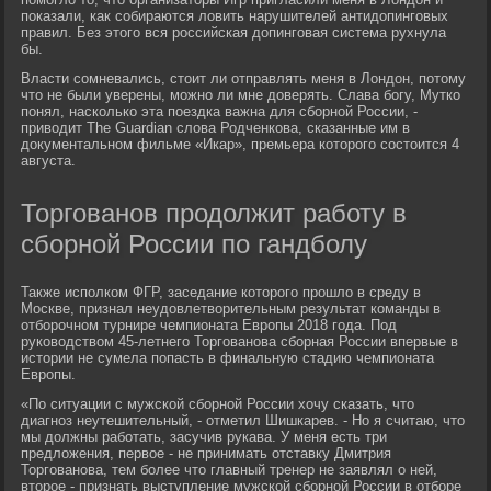
показали, как собираются ловить нарушителей антидопинговых
правил. Без этого вся российская допинговая система рухнула
бы.
Власти сомневались, стоит ли отправлять меня в Лондон, потому
что не были уверены, можно ли мне доверять. Слава богу, Мутко
понял, насколько эта поездка важна для сборной России, -
приводит The Guardian слова Родченкова, сказанные им в
документальном фильме «Икар», премьера которого состоится 4
августа.
Торгованов продолжит работу в
сборной России по гандболу
Также исполком ФГР, заседание которого прошло в среду в
Москве, признал неудовлетворительным результат команды в
отборочном турнире чемпионата Европы 2018 года. Под
руководством 45-летнего Торгованова сборная России впервые в
истории не сумела попасть в финальную стадию чемпионата
Европы.
«По ситуации с мужской сборной России хочу сказать, что
диагноз неутешительный, - отметил Шишкарев. - Но я считаю, что
мы должны работать, засучив рукава. У меня есть три
предложения, первое - не принимать отставку Дмитрия
Торгованова, тем более что главный тренер не заявлял о ней,
второе - признать выступление мужской сборной России в отборе