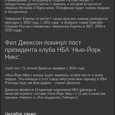
соревнований. В полуфинале сборная России сыграет с
победителем другого матча ¼ финала, в котором встретятся
сборные Испании и Португалии. Полуфинал будет сыгран позднее
в воскресенье.
Чемпионат Европы по регби-7 среди мужских команд проводится
ежегодно с 2002 года, с 2011 года - в формате серии Гран-при.
Сборная России становилась чемпионом Европы в 2007, 2009 и
2016 годах.
Фил Джексон покинул пост
президента клуба НБА 'Нью-Йорк
Никс'
Свой пост 71-летний Джексон занимал с 2014 года.
«Нью-Йорк Никс» всегда будет занимать особое место в моем
сердце. Эта команда и этот город запустили мою карьеру в НБА.
Я всегда буду им благодарен, - сказал Джексон.
Джексон является 13-кратным чемпионом НБА (дважды в
качестве игрока в составе «Нью-Йорк Никс» и 11 раз в качестве
тренера «Чикаго» и «Лос-Анджелес Лейкерс»).
Читайте также: