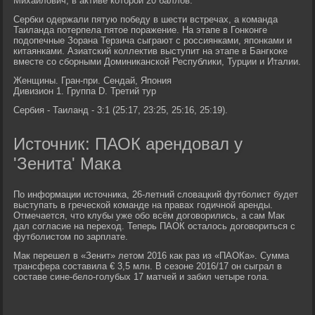
Михайлович, в активе которой 20 баллов.
Сербки одержали пятую победу в шести встречах, а команда
Таиланда потерпела пятое поражение. На этапе в Гонконге
подопечные Зорана Терзича сыграют с россиянками, японками и
китаянками. Азиатский коллектив выступит на этапе в Бангкоке
вместе со сборными Доминиканской Республики, Турции и Италии.
Женщины. Гран-при. Сендай, Япония
Дивизион 1. Группа D. Третий тур
Сербия - Таиланд - 3:1 (25:17, 23:25, 25:16, 25:19).
Источник: ПАОК арендовал у
'Зенита' Мака
По информации источника, 26-летний словацкий футболист будет
выступать в греческой команде на правах годичной аренды.
Отмечается, что клубы уже обо всём договорились, а сам Мак
дал согласие на переход. Теперь ПАОК осталось договориться с
футболистом по зарплате.
Мак перешел в «Зенит» летом 2016 как раз из «ПАОКа». Сумма
трансфера составила € 3,5 млн. В сезоне 2016/17 он сыграл в
составе сине-бело-голубых 17 матчей и забил четыре гола.